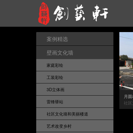
案例精选
壁画文化墙
家庭彩绘
工装彩绘
3D立体画
月圆
雷锋驿站
社区
社区文化墙和美丽楼道
艺术改变乡村