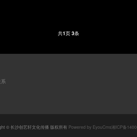
共
1
页
3
条
联系
right © 长沙创艺轩文化传播 版权所有
Powered by EyouCms
湘ICP备1400